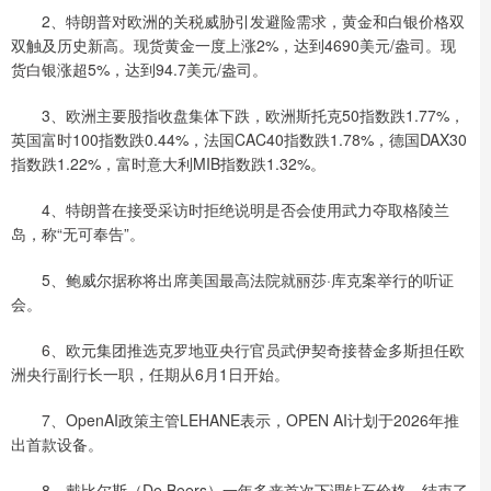
2、特朗普对欧洲的关税威胁引发避险需求，黄金和白银价格双
双触及历史新高。现货黄金一度上涨2%，达到4690美元/盎司。现
货白银涨超5%，达到94.7美元/盎司。
3、欧洲主要股指收盘集体下跌，欧洲斯托克50指数跌1.77%，
英国富时100指数跌0.44%，法国CAC40指数跌1.78%，德国DAX30
指数跌1.22%，富时意大利MIB指数跌1.32%。
4、特朗普在接受采访时拒绝说明是否会使用武力夺取格陵兰
岛，称“无可奉告”。
5、鲍威尔据称将出席美国最高法院就丽莎·库克案举行的听证
会。
6、欧元集团推选克罗地亚央行官员武伊契奇接替金多斯担任欧
洲央行副行长一职，任期从6月1日开始。
7、OpenAI政策主管LEHANE表示，OPEN AI计划于2026年推
出首款设备。
8、戴比尔斯（De Beers）一年多来首次下调钻石价格，结束了