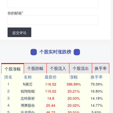
你的邮箱
*
提交评论
个股实时涨跌榜
个股跌幅
个股流入
个股流出
换手率
个股涨幅
排名
名称
最新价
涨幅
换手率
1
N展芯
116.52
396.89%
79.39%
2
锐翔智能
110.02
20.21%
16.80%
3
志特新材
14.8
20.03%
14.18%
4
博腾股份
20.44
20.02%
14.77%
5
近岸蛋白
46.72
20.01%
5.62%