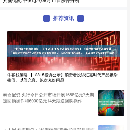
共赢优配 中恒电气08月11日涨停分析
推荐资讯
牛客栈策略 【12315投诉公示】消费者投诉汇嘉时代产品掺杂
掺假、以假充真、以次充好问题
泰仓配资 央行今日公开市场开展1658亿元7天期
逆回购操作和6000亿元14天期逆回购操作
人人配 长海股份：“长海转债”将于12月23日按面