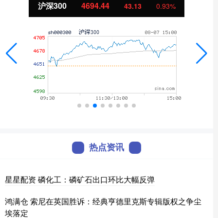
沪深300
4694.44
43.13
0.93%
热点资讯
星星配资 磷化工：磷矿石出口环比大幅反弹
鸿满仓 索尼在英国胜诉：经典亨德里克斯专辑版权之争尘
埃落定