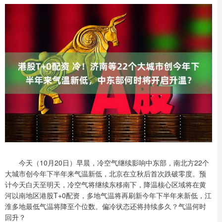
今天（10月20日）早晨，冷空气继续影响中东部，南北方22个
大城市创今年下半年来气温新低，北京在立秋后首次跌破零度。预
计今天白天至明天，冷空气将继续东移南下，降温核心区域将在黄
河以南地区港股T+0配资，多地气温将再刷新今年下半年来新低，江
淮多地最低气温将降至个位数。偏冷状态还将持续多久？气温何时
回升？