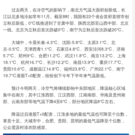
过去两天，在冷空气的影响下，南北方气温大面积创新低，长
江以北多地冷如常年11月。截至8时，我国有22个省会首府直辖市创
立秋后新低，0℃线推进到了甘肃中部、陕西北部至山西中部、北京
一线。北京为立秋后首次跌破0℃，南宁为立秋后首次跌破20℃。
大城中，今晨长春-4.3℃、沈阳-5.8℃、太原3.1℃、北
京-0.5℃、天津西青1.1℃、石家庄4.8℃、西安泾河8.3℃、济南
5.7℃、郑州9℃、合肥11.2℃、武汉11.8℃、南京13.2℃、上海
18.1℃、杭州16.7℃、长沙12.2℃、南昌13.9℃、重庆17.7℃、
贵阳10.6℃、成都温江14.8℃、福州23.8℃、广州22.1℃、南宁
19.7℃港股T+0配资，纷纷创下今年下半年来气温新低。
预计今明两天，冷空气将继续影响中东部地区，降温核心区域
集中在南方，其中江淮西部、江汉西部、江南南部、华南及贵州南
部、云南东部等地气温下降4至6℃，部分地区降温8℃左右。
降温过后港股T+0配资，江淮多地的最低气温也可降至个位数，
寒意十足。大城市中，合肥、贵阳、昆明的最低气温降至个位数，
公众需及时添衣防感冒。